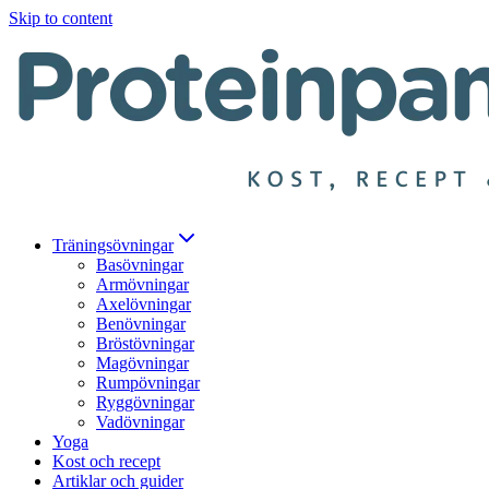
Skip to content
Träningsövningar
Basövningar
Armövningar
Axelövningar
Benövningar
Bröstövningar
Magövningar
Rumpövningar
Ryggövningar
Vadövningar
Yoga
Kost och recept
Artiklar och guider