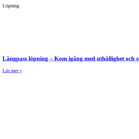
Löpning
Långpass löpning – Kom igång med uthållighet och s
Läs mer »