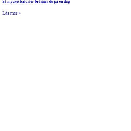
Så mycket kalorier bränner du på en dag
Läs mer »