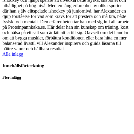
ishockey och hjälpt spelare att utveckla både styrka, snabbhet och
uthållighet på hög nivå. Med en lång erfarenhet av olika sporter –
där han själv elitspelade ishockey på juniornivå, har Alexander en
djup förståelse för vad som krävs för att prestera och må bra, både
fysiskt och mentalt. Den erfarenheten tar han med sig in i allt arbete
på Proteinpannkaka.se. Här delar han sin kunskap om träning, kost
och hälsa på ett sätt som är lätt att ta till sig. Oavsett om det handlar
om att bygga muskler, förbättra konditionen eller bara hitta en mer
balanserad livsstil vill Alexander inspirera och guida läsarna till
bättre vanor och hållbara resultat.
Alla inlägg
Innehållsförteckning
Fler inlägg