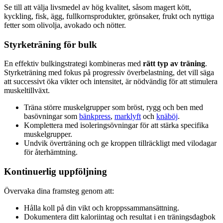
Se till att välja livsmedel av hög kvalitet, såsom magert kött,
kyckling, fisk, ägg, fullkornsprodukter, grönsaker, frukt och nyttiga
fetter som olivolja, avokado och nötter.
Styrketräning för bulk
En effektiv bulkingstrategi kombineras med
rätt typ av träning
.
Styrketräning med fokus på progressiv överbelastning, det vill säga
att successivt öka vikter och intensitet, är nödvändig för att stimulera
muskeltillväxt.
Träna större muskelgrupper som bröst, rygg och ben med
basövningar som
bänkpress
,
marklyft
och
knäböj
.
Komplettera med isoleringsövningar för att stärka specifika
muskelgrupper.
Undvik överträning och ge kroppen tillräckligt med vilodagar
för återhämtning.
Kontinuerlig uppföljning
Övervaka dina framsteg genom att:
Hålla koll på din vikt och kroppssammansättning.
Dokumentera ditt kaloriintag och resultat i en träningsdagbok