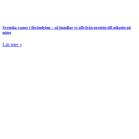
Svenska vanor i förändring – så handlar vi allt från protein till nikotin på
nätet
Läs mer »