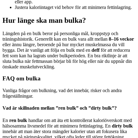
eller app.
Justera kaloriintaget vid behov för att minimera fettinlagring.
Hur länge ska man bulka?
Längden på en bulk beror på personliga mål, kroppstyp och
träningshistorik. Generellt kan en bulk vara allt mellan
8–16 veckor
eller ännu längre, beroende på hur mycket muskelmassa du vill
bygga. Det är vanligt att följa en bulk med en
deff
för att reducera
fett som kan ha lagrats under bulkperioden. En bra riktlinje är att
sluta bulka när fettmassan börjar bli för hög eller när du uppnår din
önskade muskelutveckling.
FAQ om bulka
Vanliga frågor om bulkning, vad det innebär, risker och andra
frågeställningar.
Vad är skillnaden mellan ”ren bulk” och ”dirty bulk”?
En
ren bulk
handlar om att äta ett kontrollerat kaloriöverskott med
hälsosamma livsmedel för att minimera fettinlagring. En
dirty bulk
innebär att man äter stora mängder kalorier utan att fokusera lika
mycket på näringskvalitet, vilket ofta leder till större fettökning.