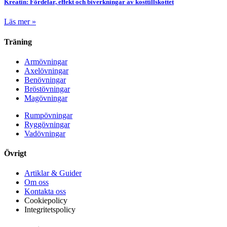
Kreatin: Fördelar, effekt och biverkningar av kosttillskottet
Läs mer »
Träning
Armövningar
Axelövningar
Benövningar
Bröstövningar
Magövningar
Rumpövningar
Ryggövningar
Vadövningar
Övrigt
Artiklar & Guider
Om oss
Kontakta oss
Cookiepolicy
Integritetspolicy