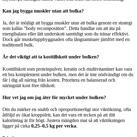
Kan jag bygga muskler utan att bulka?
Ja, det är möjligt att bygga muskler utan att bulka genom en strategi
som kallas ”body recomposition”. Detta handlar om att äta på
energibalans eller lätt underskott samtidigt som du tränar effektivt.
Dock går muskeluppbyggnaden ofta långsammare jämfört med en
traditionell bulk.
Är det viktigt att ta kosttillskott under bulken?
Kosttillskott som proteinpulver, kreatin och multivitaminer kan vara
ett bra komplement under bulken, men det är inte nödvändigt om du
får i dig all näring från kosten. Prioritera en balanserad och
näringstät kost före tillskott.
Hur vet jag om jag äter för mycket under bulken?
Om du märker en snabb och oproportionerligt stor viktökning, ofta
åtföljd av ökat kroppsfett, kan det vara ett tecken på att ditt
kaloriintag är för högt. Justera mängden mat så att viktökningen
ligger på cirka
0,25–0,5 kg per vecka
.