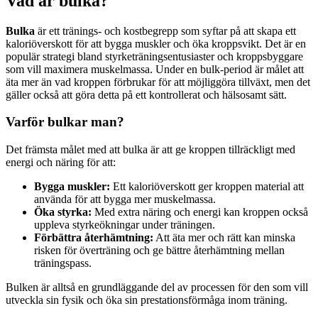
Vad är bulka?
Bulka
är ett tränings- och kostbegrepp som syftar på att skapa ett
kaloriöverskott för att bygga muskler och öka kroppsvikt. Det är en
populär strategi bland styrketräningsentusiaster och kroppsbyggare
som vill maximera muskelmassa. Under en bulk-period är målet att
äta mer än vad kroppen förbrukar för att möjliggöra tillväxt, men det
gäller också att göra detta på ett kontrollerat och hälsosamt sätt.
Varför bulkar man?
Det främsta målet med att bulka är att ge kroppen tillräckligt med
energi och näring för att:
Bygga muskler:
Ett kaloriöverskott ger kroppen material att
använda för att bygga mer muskelmassa.
Öka styrka:
Med extra näring och energi kan kroppen också
uppleva styrkeökningar under träningen.
Förbättra återhämtning:
Att äta mer och rätt kan minska
risken för överträning och ge bättre återhämtning mellan
träningspass.
Bulken är alltså en grundläggande del av processen för den som vill
utveckla sin fysik och öka sin prestationsförmåga inom träning.