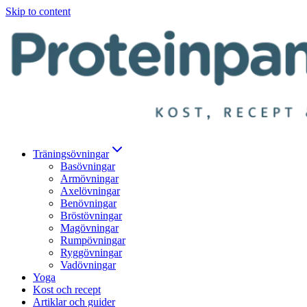
Skip to content
Träningsövningar
Basövningar
Armövningar
Axelövningar
Benövningar
Bröstövningar
Magövningar
Rumpövningar
Ryggövningar
Vadövningar
Yoga
Kost och recept
Artiklar och guider