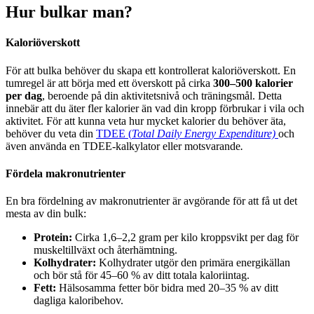
Hur bulkar man?
Kaloriöverskott
För att bulka behöver du skapa ett kontrollerat kaloriöverskott. En
tumregel är att börja med ett överskott på cirka
300–500 kalorier
per dag
, beroende på din aktivitetsnivå och träningsmål. Detta
innebär att du äter fler kalorier än vad din kropp förbrukar i vila och
aktivitet. För att kunna veta hur mycket kalorier du behöver äta,
behöver du veta din
TDEE (
Total Daily Energy Expenditure)
och
även använda en TDEE-kalkylator eller motsvarande
.
Fördela makronutrienter
En bra fördelning av makronutrienter är avgörande för att få ut det
mesta av din bulk:
Protein:
Cirka 1,6–2,2 gram per kilo kroppsvikt per dag för
muskeltillväxt och återhämtning.
Kolhydrater:
Kolhydrater utgör den primära energikällan
och bör stå för 45–60 % av ditt totala kaloriintag.
Fett:
Hälsosamma fetter bör bidra med 20–35 % av ditt
dagliga kaloribehov.