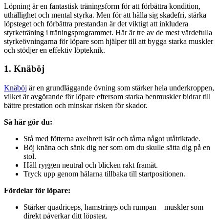
Löpning är en fantastisk träningsform för att förbättra kondition,
uthållighet och mental styrka. Men för att hålla sig skadefri, stärka
löpsteget och förbättra prestandan är det viktigt att inkludera
styrketräning i träningsprogrammet. Här är tre av de mest värdefulla
styrkeövningarna för löpare som hjälper till att bygga starka muskler
och stödjer en effektiv löpteknik.
1. Knäböj
Knäböj
är en grundläggande övning som stärker hela underkroppen,
vilket är avgörande för löpare eftersom starka benmuskler bidrar till
bättre prestation och minskar risken för skador.
Så här gör du:
Stå med fötterna axelbrett isär och tårna något utåtriktade.
Böj knäna och sänk dig ner som om du skulle sätta dig på en
stol.
Håll ryggen neutral och blicken rakt framåt.
Tryck upp genom hälarna tillbaka till startpositionen.
Fördelar för löpare:
Stärker quadriceps, hamstrings och rumpan – muskler som
direkt påverkar ditt löpsteg.