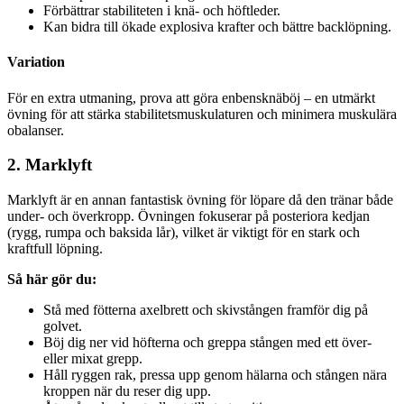
Förbättrar stabiliteten i knä- och höftleder.
Kan bidra till ökade explosiva krafter och bättre backlöpning.
Variation
För en extra utmaning, prova att göra enbensknäböj – en utmärkt
övning för att stärka stabilitetsmuskulaturen och minimera muskulära
obalanser.
2. Marklyft
Marklyft är en annan fantastisk övning för löpare då den tränar både
under- och överkropp. Övningen fokuserar på posteriora kedjan
(rygg, rumpa och baksida lår), vilket är viktigt för en stark och
kraftfull löpning.
Så här gör du:
Stå med fötterna axelbrett och skivstången framför dig på
golvet.
Böj dig ner vid höfterna och greppa stången med ett över-
eller mixat grepp.
Håll ryggen rak, pressa upp genom hälarna och stången nära
kroppen när du reser dig upp.