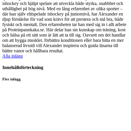
ishockey och hjälpt spelare att utveckla både styrka, snabbhet och
uthållighet på hög nivå. Med en lång erfarenhet av olika sporter –
där han själv elitspelade ishockey på juniornivå, har Alexander en
djup förståelse för vad som krävs för att prestera och må bra, både
fysiskt och mentalt. Den erfarenheten tar han med sig in i allt arbete
på Proteinpannkaka.se. Här delar han sin kunskap om träning, kost
och hälsa på ett sätt som är lätt att ta till sig. Oavsett om det handlar
om att bygga muskler, förbättra konditionen eller bara hitta en mer
balanserad livsstil vill Alexander inspirera och guida läsarna till
bättre vanor och hållbara resultat.
Alla inlägg
Innehållsförteckning
Fler inlägg