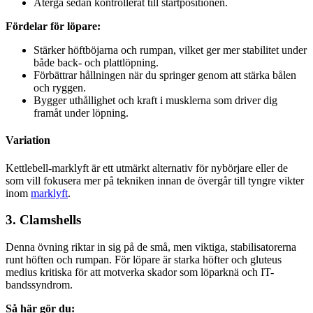
Återgå sedan kontrollerat till startpositionen.
Fördelar för löpare:
Stärker höftböjarna och rumpan, vilket ger mer stabilitet under
både back- och plattlöpning.
Förbättrar hållningen när du springer genom att stärka bålen
och ryggen.
Bygger uthållighet och kraft i musklerna som driver dig
framåt under löpning.
Variation
Kettlebell-marklyft är ett utmärkt alternativ för nybörjare eller de
som vill fokusera mer på tekniken innan de övergår till tyngre vikter
inom
marklyft
.
3. Clamshells
Denna övning riktar in sig på de små, men viktiga, stabilisatorerna
runt höften och rumpan. För löpare är starka höfter och gluteus
medius kritiska för att motverka skador som löparknä och IT-
bandssyndrom.
Så här gör du: