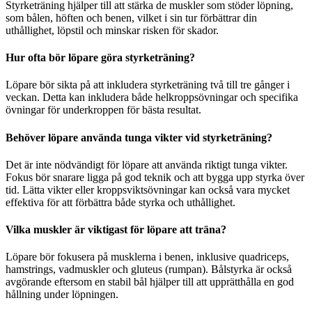
Styrketräning hjälper till att stärka de muskler som stöder löpning,
som bålen, höften och benen, vilket i sin tur förbättrar din
uthållighet, löpstil och minskar risken för skador.
Hur ofta bör löpare göra styrketräning?
Löpare bör sikta på att inkludera styrketräning två till tre gånger i
veckan. Detta kan inkludera både helkroppsövningar och specifika
övningar för underkroppen för bästa resultat.
Behöver löpare använda tunga vikter vid styrketräning?
Det är inte nödvändigt för löpare att använda riktigt tunga vikter.
Fokus bör snarare ligga på god teknik och att bygga upp styrka över
tid. Lätta vikter eller kroppsviktsövningar kan också vara mycket
effektiva för att förbättra både styrka och uthållighet.
Vilka muskler är viktigast för löpare att träna?
Löpare bör fokusera på musklerna i benen, inklusive quadriceps,
hamstrings, vadmuskler och gluteus (rumpan). Bålstyrka är också
avgörande eftersom en stabil bål hjälper till att upprätthålla en god
hållning under löpningen.