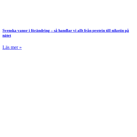
Svenska vanor i förändring – så handlar vi allt från protein till nikotin på
nätet
Läs mer »