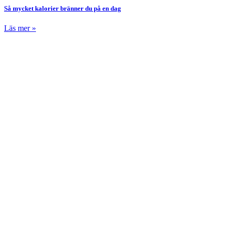
Så mycket kalorier bränner du på en dag
Läs mer »