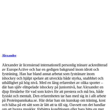
Alexander
Alexander är licensierad internationell personlig tränare ackrediterad
av EuropeActive och har en gedigen bakgrund inom idrott och
fysträning. Han har bland annat arbetat som fystränare inom
ishockey och hjälpt spelare att utveckla både styrka, snabbhet och
uthållighet på hög nivå. Med en lång erfarenhet av olika sporter –
där han själv elitspelade ishockey på juniornivå, har Alexander en
djup förståelse för vad som krävs för att prestera och må bra, både
fysiskt och mentalt. Den erfarenheten tar han med sig in i allt arbete
på Proteinpannkaka.se. Här delar han sin kunskap om träning, kost
och hälsa på ett sätt som är lätt att ta till sig. Oavsett om det handlar
om att bygga muskler, förbättra konditionen eller bara hitta en mer