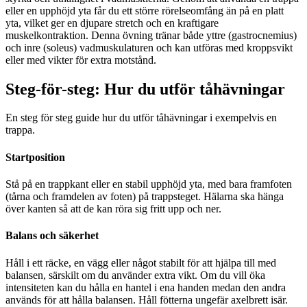
eller en upphöjd yta får du ett större rörelseomfång än på en platt
yta, vilket ger en djupare stretch och en kraftigare
muskelkontraktion. Denna övning tränar både yttre (gastrocnemius)
och inre (soleus) vadmuskulaturen och kan utföras med kroppsvikt
eller med vikter för extra motstånd.
Steg-för-steg: Hur du utför tåhävningar
En steg för steg guide hur du utför tåhävningar i exempelvis en
trappa.
Startposition
Stå på en trappkant eller en stabil upphöjd yta, med bara framfoten
(tårna och framdelen av foten) på trappsteget. Hälarna ska hänga
över kanten så att de kan röra sig fritt upp och ner.
Balans och säkerhet
Håll i ett räcke, en vägg eller något stabilt för att hjälpa till med
balansen, särskilt om du använder extra vikt. Om du vill öka
intensiteten kan du hålla en hantel i ena handen medan den andra
används för att hålla balansen. Håll fötterna ungefär axelbrett isär.