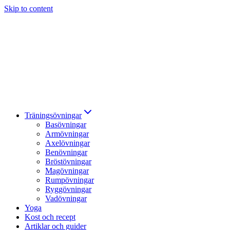
Skip to content
Träningsövningar
Basövningar
Armövningar
Axelövningar
Benövningar
Bröstövningar
Magövningar
Rumpövningar
Ryggövningar
Vadövningar
Yoga
Kost och recept
Artiklar och guider