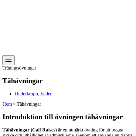
Träningsövningar
Tåhävningar
Underkropp
,
Vader
Hem
»
Tåhävningar
Introduktion till övningen tåhävningar
Tåhävningar (Calf Raises)
är en utmärkt övning för att bygga
styrka och uthållighet i vadmusklerna. Genom att använda en trappa