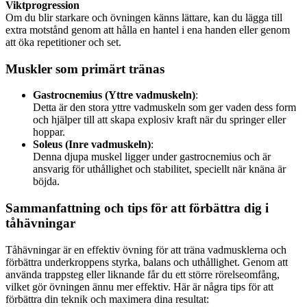
Viktprogression
Om du blir starkare och övningen känns lättare, kan du lägga till
extra motstånd genom att hålla en hantel i ena handen eller genom
att öka repetitioner och set.
Muskler som primärt tränas
Gastrocnemius (Yttre vadmuskeln)
:
Detta är den stora yttre vadmuskeln som ger vaden dess form
och hjälper till att skapa explosiv kraft när du springer eller
hoppar.
Soleus (Inre vadmuskeln)
:
Denna djupa muskel ligger under gastrocnemius och är
ansvarig för uthållighet och stabilitet, speciellt när knäna är
böjda.
Sammanfattning och tips för att förbättra dig i
tåhävningar
Tåhävningar är en effektiv övning för att träna vadmusklerna och
förbättra underkroppens styrka, balans och uthållighet. Genom att
använda trappsteg eller liknande får du ett större rörelseomfång,
vilket gör övningen ännu mer effektiv. Här är några tips för att
förbättra din teknik och maximera dina resultat: